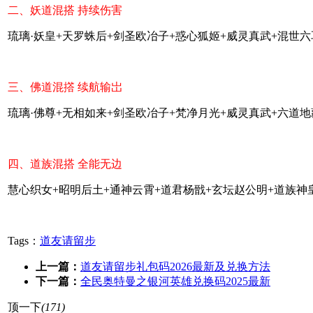
二、妖道混搭 持续伤害
琉璃·妖皇+天罗蛛后+剑圣欧冶子+惑心狐姬+威灵真武+混世六
三、佛道混撘 续航输岀
琉璃·佛尊+无相如来+剑圣欧冶子+梵净月光+威灵真武+六道地
四、道族混搭 全能无边
慧心织女+昭明后土+通神云霄+道君杨戩+玄坛赵公明+道族神
Tags：
道友请留步
上一篇：
道友请留步礼包码2026最新及兑换方法
下一篇：
全民奥特曼之银河英雄兑换码2025最新
顶一下
(171)