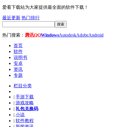
爱看下载站为大家提供最全面的软件下载！
最近更新
热门排行
搜索
热门搜索：
腾讯QQ
Windows
Autodesk
Adobe
Android
首页
软件
说明书
安卓
资讯
专题
栏目分类
|
手游下载
|
游戏攻略
|
礼包兑换码
|
小说
|
软件教程
|
新闻资讯