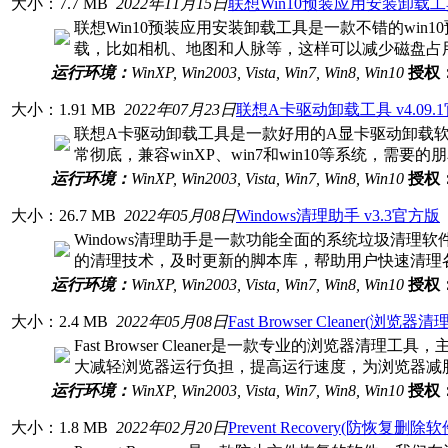
大小：7.7 MB
2022年11月15日
联想Win10预装应用安装卸载工具 
联想Win10预装应用安装卸载工具是一款不错的wi
载，比如相机、地图和人脉等，这样可以减少磁盘占
运行环境：
WinXP, Win2003, Vista, Win7, Win8, Win10
授权
大小：1.91 MB
2022年07月23日
联想A卡驱动卸载工具 v4.09.
联想A卡驱动卸载工具是一款好用的A显卡驱动卸载软
常彻底，兼容winXP、win7和win10等系统，需
运行环境：
WinXP, Win2003, Vista, Win7, Win8, Win10
授权
大小：26.7 MB
2022年05月08日
Windows清理助手 v3.3官方版
Windows清理助手是一款功能全面的系统垃圾清
的清理技术，及时更新的脚本库，帮助用户快速清理
运行环境：
WinXP, Win2003, Vista, Win7, Win8, Win10
授权
大小：2.4 MB
2022年05月08日
Fast Browser Cleaner(浏览器
Fast Browser Cleaner是一款专业的浏览
大减轻浏览器运行负担，提高运行速度，为浏览器减
运行环境：
WinXP, Win2003, Vista, Win7, Win8, Win10
授权
大小：1.8 MB
2022年02月20日
Prevent Recovery(防恢复删除软