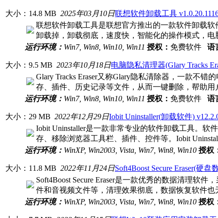
大小：14.8 MB
2025年03月10日
联想软件卸载工具 v1.0.20.11
联想软件卸载工具是联想官方推出的一款软件卸载软
卸载掉，卸载彻底，速度快，智能化的操作模式，电
运行环境：
Win7, Win8, Win10, Win11
授权：
免费软件
语
大小：9.5 MB
2023年10月18日
电脑隐私清理器(Glary Tracks Eras
Glary Tracks Eraser又称Glary隐私
存、插件、历史记录等文件，从而一键删除，帮助用
运行环境：
Win7, Win8, Win10, Win11
授权：
免费软件
语
大小：29 MB
2022年12月29日
Iobit Uninstaller(卸载软件) v12.
Iobit Uninstaller是一款非常专业的软件卸
存、移除浏览器工具栏、插件、控件等。Iobit Uninsta
运行环境：
WinXP, Win2003, Vista, Win7, Win8, Win10
授权
大小：11.8 MB
2022年11月24日
Soft4Boost Secure Eraser
Soft4Boost Secure Eraser是一款优
件和音视频文件等，清理效果彻底，数据恢复软件也
运行环境：
WinXP, Win2003, Vista, Win7, Win8, Win10
授权