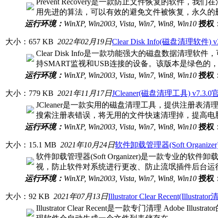
Prevent Recovery是一款防止文件恢复的
用先进的算法，可以有效的避免文件被恢复，永久的
运行环境：
WinXP, Win2003, Vista, Win7, Win8, Win10
授权
大小：657 KB
2022年02月19日
Clear Disk Info(磁盘清理软件) 
Clear Disk Info是一款功能强大的磁盘数
持SMART监视和USB连接的设备。该版本是绿色
运行环境：
WinXP, Win2003, Vista, Win7, Win8, Win10
授权
大小：779 KB
2021年11月17日
JCleaner(磁盘清理工具) v7.3.
JCleaner是一款实用的磁盘清理工具，提供注
搜索注册表错误，将无用的文件快速清理掉，提高电脑运
运行环境：
WinXP, Win2003, Vista, Win7, Win8, Win10
授权
大小：15.1 MB
2021年10月24日
软件卸载管理器(Soft Organizer
软件卸载管理器(Soft Organizer)是一款
视，防止软件对系统进行更改、防止流氓插件后台运
运行环境：
WinXP, Win2003, Vista, Win7, Win8, Win10
授权
大小：92 KB
2021年07月13日
Illustrator Clear Recent(Illus
Illustrator Clear Recent是一款专门清理 Adob