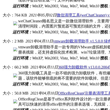
现软件会自动生成一个文件列表储存在
运行环境：
WinXP, Win2003, Vista, Win7, Win8, Win10
授权
大小：764 KB
2021年05月02日
微信清理工具(weChatCleaner) 
weChatCleaner顾名思义是一款微信清理软
清理时间段，内置图片预览器可预览扫描的文件，还
运行环境：
WinXP, Win2003, Vista, Win7, Win8, Win10
授权
大小：2 MB
2021年04月11日
vmware卸载清理助手 v1.5.0.0 
vmware卸载清理助手是一款专用的VMware虚拟
册表残留，还支持虚拟化技术检测、win7垃圾清理
运行环境：
WinXP, Win2003, Vista, Win7, Win8, Win10
授权
大小：60.2 MB
2021年04月11日
360强力卸载软件 v13.0.0.20
360强力卸载工具是一款不错的强力卸载软件，有
题，该软件能够彻底的将不需要的软件卸载掉。但是3
运行环境：
WinXP, Win2003, Vista, Win7, Win8, Win10
授权
大小：50.8 MB
2021年04月10日
OfficeRegClean(注册表清理
OfficeRegClean是基于office系列软件设
具可以快速的清理office软件的注册表选项，无残留