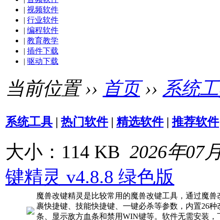
|
视频软件
|
行业软件
|
编程软件
|
教育教学
|
插件下载
|
驱动下载
当前位置 ››
首页
››
系统工
系统工具
|
热门软件
|
精选软件
|
推荐软件
大小：114 KB
2026年07
键精灵 v4.8.8 绿色版
魔兽改键精灵是比较常用的魔兽改键工具，通过魔兽
裹快捷键、技能快捷键、一键必杀等参数，内置26种
条、显示敌方血条和禁用WIN键等。软件无需安装，