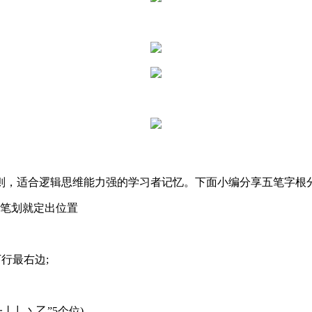
则，适合逻辑思维能力强的学习者记忆。下面小编分享五笔字根
二笔划就定出位置
下行最右边;
丨丿丶乙”5个位)