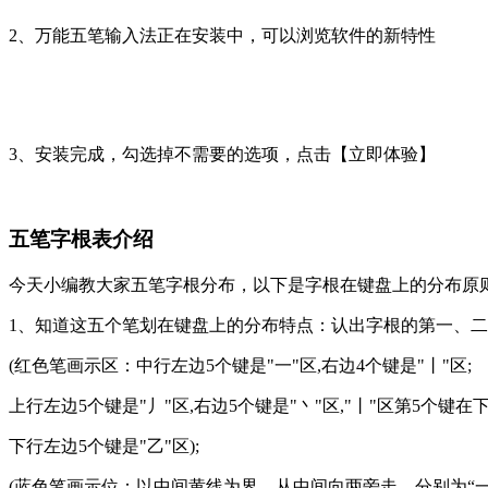
2、万能五笔输入法正在安装中，可以浏览软件的新特性
3、安装完成，勾选掉不需要的选项，点击【立即体验】
五笔字根表介绍
今天小编教大家五笔字根分布，以下是字根在键盘上的分布原
1、知道这五个笔划在键盘上的分布特点：认出字根的第一、
(红色笔画示区：中行左边5个键是"一"区,右边4个键是"丨"区;
上行左边5个键是"丿"区,右边5个键是"丶"区,"丨"区第5个键在
下行左边5个键是"乙"区);
(蓝色笔画示位：以中间黄线为界，从中间向两旁走，分别为“一