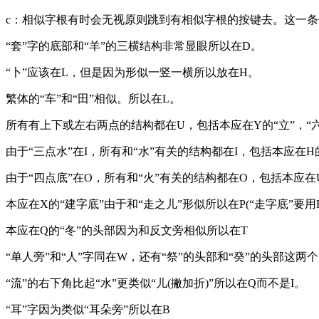
c：相似字根有时会无视原则跳到有相似字根的按键去。这一条
“套”字的底部和“羊”的三横结构非常显眼所以在D。
“卜”应该在L，但是因为形似一竖一横所以放在H。
繁体的“车”和“田”相似。所以在L。
所有有上下或左右两点的结构都在U，包括本应在Y的“立”，“六”
由于“三点水”在I，所有和“水”有关的结构都在I，包括本应在H
由于“四点底”在O，所有和“火”有关的结构都在O，包括本应在U
本应在X的“建字底”由于和“走之儿”形似所以在P(“走字底”要用
本应在Q的“冬”的头部因为和反文旁相似所以在T
“单人旁”和“人”字同在W，还有“祭”的头部和“癸”的头部这两
“流”的右下角比起“水”更类似“儿(撇加折)”所以在Q而不是I。
“耳”字因为类似“耳朵旁”所以在B