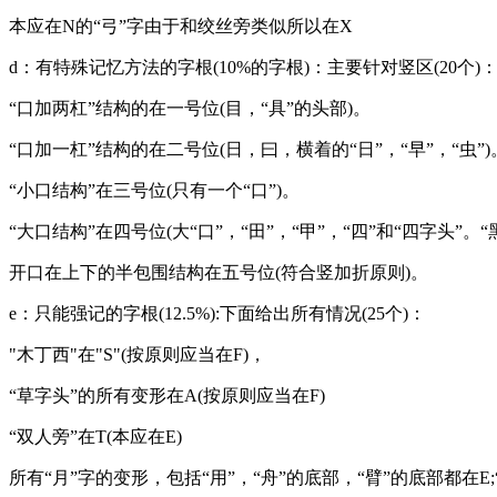
本应在N的“弓”字由于和绞丝旁类似所以在X
d：有特殊记忆方法的字根(10%的字根)：主要针对竖区(20个)
“口加两杠”结构的在一号位(目，“具”的头部)。
“口加一杠”结构的在二号位(日，曰，横着的“日”，“早”，“虫”)
“小口结构”在三号位(只有一个“口”)。
“大口结构”在四号位(大“口”，“田”，“甲”，“四”和“四字头”。“
开口在上下的半包围结构在五号位(符合竖加折原则)。
e：只能强记的字根(12.5%):下面给出所有情况(25个)：
"木丁西"在"S"(按原则应当在F)，
“草字头”的所有变形在A(按原则应当在F)
“双人旁”在T(本应在E)
所有“月”字的变形，包括“用”，“舟”的底部，“臂”的底部都在