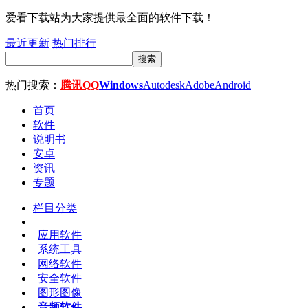
爱看下载站为大家提供最全面的软件下载！
最近更新
热门排行
搜索
热门搜索：
腾讯QQ
Windows
Autodesk
Adobe
Android
首页
软件
说明书
安卓
资讯
专题
栏目分类
|
应用软件
|
系统工具
|
网络软件
|
安全软件
|
图形图像
|
音频软件