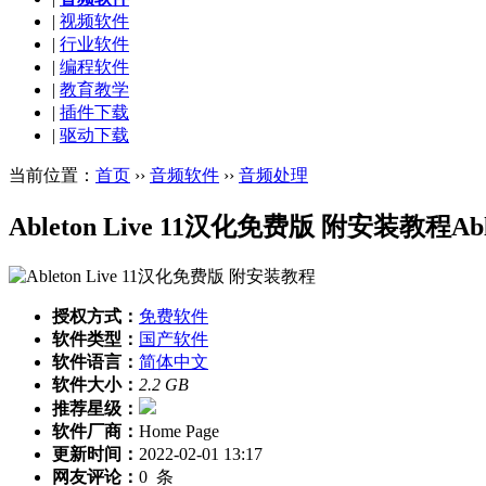
|
视频软件
|
行业软件
|
编程软件
|
教育教学
|
插件下载
|
驱动下载
当前位置：
首页
››
音频软件
››
音频处理
Ableton Live 11汉化免费版 附安装教程
Ab
授权方式：
免费软件
软件类型：
国产软件
软件语言：
简体中文
软件大小：
2.2 GB
推荐星级：
软件厂商：
Home Page
更新时间：
2022-02-01 13:17
网友评论：
0
条