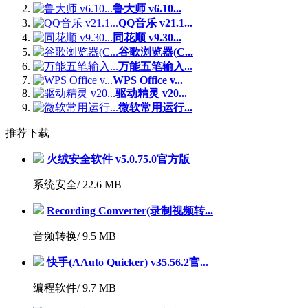
鲁大师 v6.10...
QQ音乐 v21.1...
同花顺 v9.30...
谷歌浏览器(C...
万能五笔输入...
WPS Office v...
驱动精灵 v20...
微软常用运行...
推荐下载
火绒安全软件 v5.0.75.0官方版
系统安全/
22.6 MB
Recording Converter(录制视频转...
音频转换/
9.5 MB
快手(AAuto Quicker) v35.56.2官...
编程软件/
9.7 MB