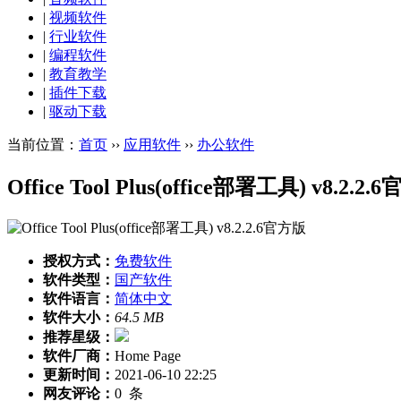
|
视频软件
|
行业软件
|
编程软件
|
教育教学
|
插件下载
|
驱动下载
当前位置：
首页
››
应用软件
››
办公软件
Office Tool Plus(office部署工具) v8.2.2
授权方式：
免费软件
软件类型：
国产软件
软件语言：
简体中文
软件大小：
64.5 MB
推荐星级：
软件厂商：
Home Page
更新时间：
2021-06-10 22:25
网友评论：
0
条