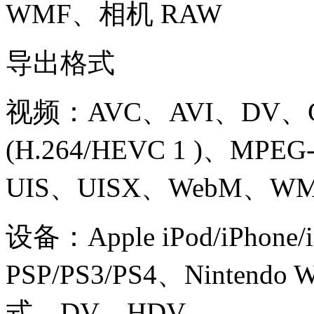
WMF、相机 RAW
导出格式
视频：AVC、AVI、DV、G
(H.264/HEVC 1 )、MPEG-1
UIS、UISX、WebM、WMV 
设备：Apple iPod/iPhone
PSP/PS3/PS4、Nintendo 
式、DV、HDV