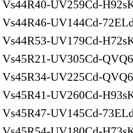
Vs44R40-UV259Cd-H92s
Vs44R46-UV144Cd-72EL
Vs44R53-UV179Cd-H72s
Vs45R21-UV305Cd-QVQ
Vs45R34-UV225Cd-QVQ
Vs45R41-UV260Cd-H93s
Vs45R47-UV145Cd-73EL
Vs45R54-UV180Cd-H73s