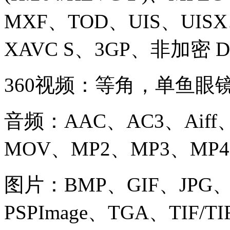
MXF、TOD、UIS、UIS
XAVC S、3GP、非加密 
360视频：等角，单鱼眼
音频：AAC、AC3、Aif
MOV、MP2、MP3、MP
图片：BMP、GIF、JPG
PSPImage、TGA、TIF