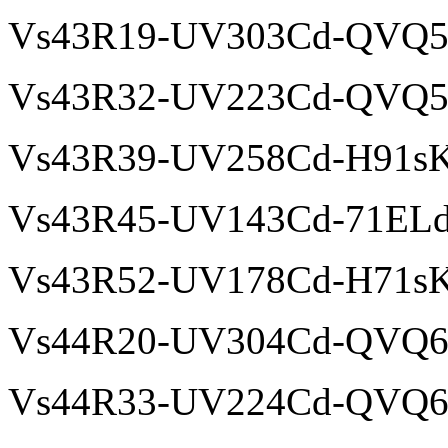
Vs43R19-UV303Cd-QVQ
Vs43R32-UV223Cd-QVQ
Vs43R39-UV258Cd-H91s
Vs43R45-UV143Cd-71EL
Vs43R52-UV178Cd-H71s
Vs44R20-UV304Cd-QVQ
Vs44R33-UV224Cd-QVQ