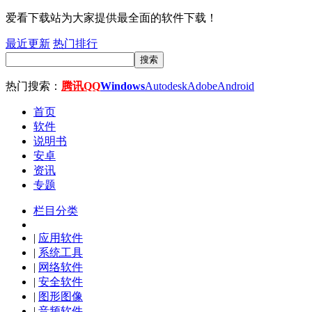
爱看下载站为大家提供最全面的软件下载！
最近更新
热门排行
搜索
热门搜索：
腾讯QQ
Windows
Autodesk
Adobe
Android
首页
软件
说明书
安卓
资讯
专题
栏目分类
|
应用软件
|
系统工具
|
网络软件
|
安全软件
|
图形图像
|
音频软件