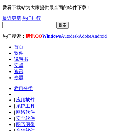
爱看下载站为大家提供最全面的软件下载！
最近更新
热门排行
搜索
热门搜索：
腾讯QQ
Windows
Autodesk
Adobe
Android
首页
软件
说明书
安卓
资讯
专题
栏目分类
|
应用软件
|
系统工具
|
网络软件
|
安全软件
|
图形图像
|
音频软件