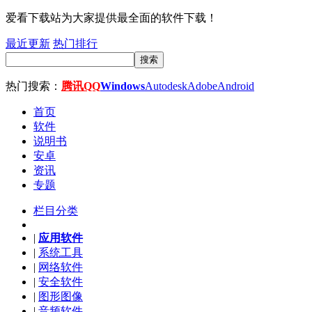
爱看下载站为大家提供最全面的软件下载！
最近更新
热门排行
搜索
热门搜索：
腾讯QQ
Windows
Autodesk
Adobe
Android
首页
软件
说明书
安卓
资讯
专题
栏目分类
|
应用软件
|
系统工具
|
网络软件
|
安全软件
|
图形图像
|
音频软件