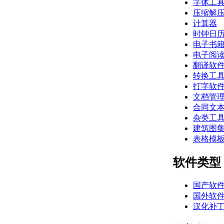
字体工
压缩解
计算器
时钟日
电子书
电子阅
翻译软
转换工
打字软
文档管
合同文
杂类工
建筑图
表格模
软件类型
国产软
国外软
汉化补