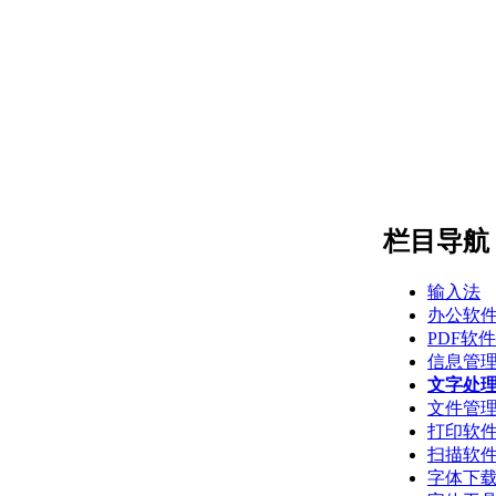
栏目导航
输入法
办公软
PDF软件
信息管
文字处
文件管
打印软
扫描软
字体下