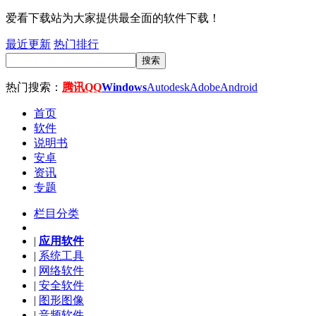
爱看下载站为大家提供最全面的软件下载！
最近更新
热门排行
搜索
热门搜索：
腾讯QQ
Windows
Autodesk
Adobe
Android
首页
软件
说明书
安卓
资讯
专题
栏目分类
|
应用软件
|
系统工具
|
网络软件
|
安全软件
|
图形图像
|
音频软件