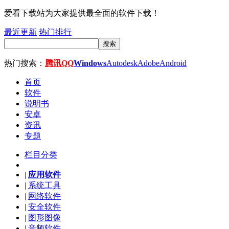
爱看下载站为大家提供最全面的软件下载！
最近更新
热门排行
搜索
热门搜索：
腾讯QQ
Windows
Autodesk
Adobe
Android
首页
软件
说明书
安卓
资讯
专题
栏目分类
|
应用软件
|
系统工具
|
网络软件
|
安全软件
|
图形图像
|
音频软件